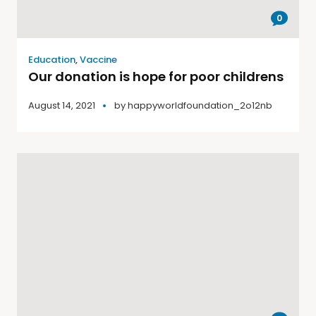
0
Education
,
Vaccine
Our donation is hope for poor childrens
August 14, 2021
by
happyworldfoundation_2o12nb